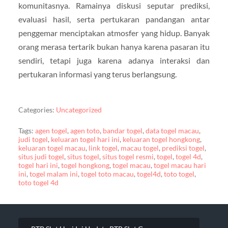
komunitasnya. Ramainya diskusi seputar prediksi,
evaluasi hasil, serta pertukaran pandangan antar
penggemar menciptakan atmosfer yang hidup. Banyak
orang merasa tertarik bukan hanya karena pasaran itu
sendiri, tetapi juga karena adanya interaksi dan
pertukaran informasi yang terus berlangsung.
Categories:
Uncategorized
Tags:
agen togel
,
agen toto
,
bandar togel
,
data togel macau
,
judi togel
,
keluaran togel hari ini
,
keluaran togel hongkong
,
keluaran togel macau
,
link togel
,
macau togel
,
prediksi togel
,
situs judi togel
,
situs togel
,
situs togel resmi
,
togel
,
togel 4d
,
togel hari ini
,
togel hongkong
,
togel macau
,
togel macau hari
ini
,
togel malam ini
,
togel toto macau
,
togel4d
,
toto togel
,
toto togel 4d