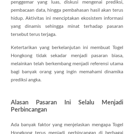
penggemar yang luas, diskusi mengenai prediksi,
pembacaan data, hingga pembahasan hasil akan terus
hidup. Aktivitas ini menciptakan ekosistem informasi
yang dinamis sehingga minat terhadap pasaran
tersebut terus terjaga.
Ketertarikan yang berkelanjutan ini membuat Togel
Hongkong tidak sekadar menjadi pasaran biasa,
melainkan telah berkembang menjadi referensi utama
bagi banyak orang yang ingin memahami dinamika
prediksi angka.
Alasan Pasaran Ini Selalu Menjadi
Perbincangan
Ada banyak faktor yang menjelaskan mengapa Togel
Hongkong terus menjadi perbincangan di berbagai