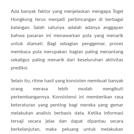
Ada banyak faktor yang menjelaskan mengapa Togel
Hongkong terus menjadi perbincangan di berbagai
kalangan. Salah satunya adalah adanya anggapan
bahwa pasaran ini menawarkan pola yang menarik
untuk diamati. Bagi sebagian penggemar, proses
membaca pola merupakan bagian paling menantang
sekaligus paling menarik dari keseluruhan aktivitas
prediksi.
Selain itu, ritme hasil yang konsisten membuat banyak
orang merasa lebih mudah mengikuti
perkembangannya. Konsistensi ini memberikan rasa
keteraturan yang penting bagi mereka yang gemar
melakukan analisis berbasis data. Ketika informasi
tersaji secara jelas dan dapat dipantau secara
berkelanjutan, maka peluang untuk melakukan