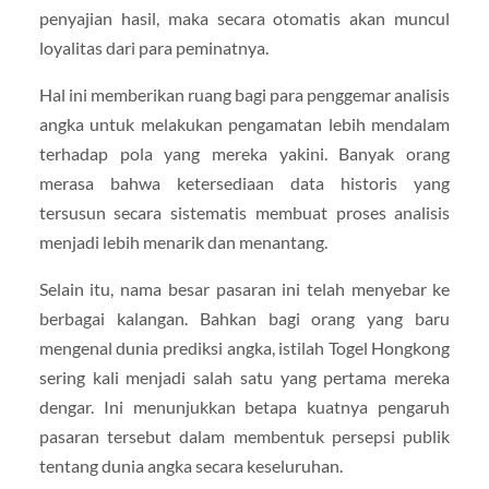
penyajian hasil, maka secara otomatis akan muncul
loyalitas dari para peminatnya.
Hal ini memberikan ruang bagi para penggemar analisis
angka untuk melakukan pengamatan lebih mendalam
terhadap pola yang mereka yakini. Banyak orang
merasa bahwa ketersediaan data historis yang
tersusun secara sistematis membuat proses analisis
menjadi lebih menarik dan menantang.
Selain itu, nama besar pasaran ini telah menyebar ke
berbagai kalangan. Bahkan bagi orang yang baru
mengenal dunia prediksi angka, istilah Togel Hongkong
sering kali menjadi salah satu yang pertama mereka
dengar. Ini menunjukkan betapa kuatnya pengaruh
pasaran tersebut dalam membentuk persepsi publik
tentang dunia angka secara keseluruhan.