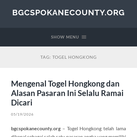
BGCSPOKANECOUNTY.ORG
SHOW MENU
TAG:
TOGEL HONGKONG
Mengenal Togel Hongkong dan
Alasan Pasaran Ini Selalu Ramai
Dicari
05/19/2026
bgcspokanecounty.org
– Togel Hongkong telah lama
dikenal sebagai salah satu pasaran angka yang memiliki