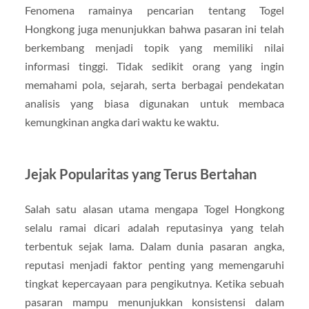
Fenomena ramainya pencarian tentang Togel
Hongkong juga menunjukkan bahwa pasaran ini telah
berkembang menjadi topik yang memiliki nilai
informasi tinggi. Tidak sedikit orang yang ingin
memahami pola, sejarah, serta berbagai pendekatan
analisis yang biasa digunakan untuk membaca
kemungkinan angka dari waktu ke waktu.
Jejak Popularitas yang Terus Bertahan
Salah satu alasan utama mengapa Togel Hongkong
selalu ramai dicari adalah reputasinya yang telah
terbentuk sejak lama. Dalam dunia pasaran angka,
reputasi menjadi faktor penting yang memengaruhi
tingkat kepercayaan para pengikutnya. Ketika sebuah
pasaran mampu menunjukkan konsistensi dalam