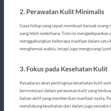
2. Perawatan Kulit Minimalis
Gaya hidup yang cepat membuat banyak orang me
yang lebih sederhana. Tren ini mengedepankan
menggabungkan beberapa manfaat dalam satu ke
menghemat waktu, tetapi juga mengurangi juml
3. Fokus pada Kesehatan Kulit
Kesadaran akan pentingnya kesehatan kulit se
berinvestasi dalam perawatan kulit yang berku
bahan aktif yang memberikan manfaat nyata. 
mendukung kesehatan dari dalam juga semakin 