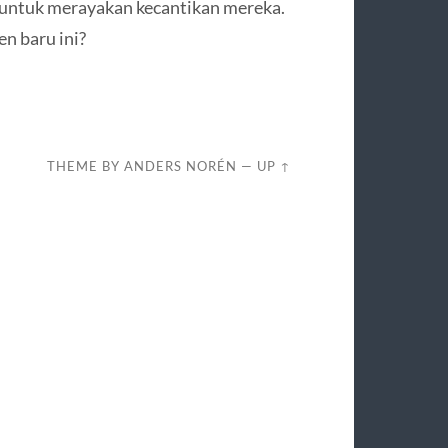
 untuk merayakan kecantikan mereka.
n baru ini?
THEME BY
ANDERS NORÉN
—
UP ↑