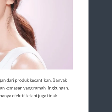
n dari produk kecantikan. Banyak
an kemasan yang ramah lingkungan.
anya efektif tetapi juga tidak