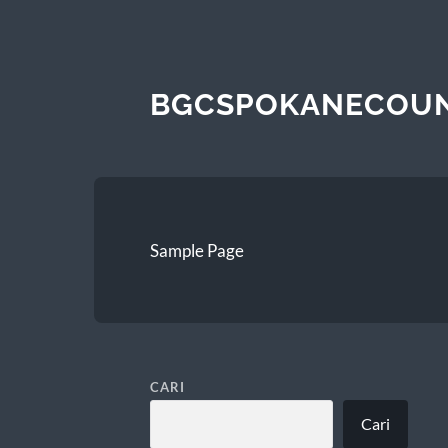
BGCSPOKANECOUN
Sample Page
CARI
Cari