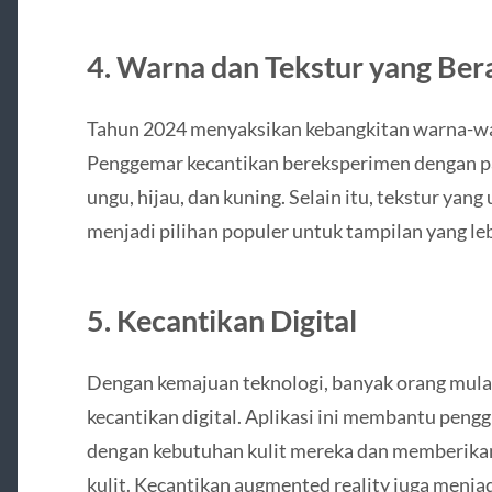
4. Warna dan Tekstur yang Ber
Tahun 2024 menyaksikan kebangkitan warna-wa
Penggemar kecantikan bereksperimen dengan pa
ungu, hijau, dan kuning. Selain itu, tekstur yang 
menjadi pilihan populer untuk tampilan yang le
5. Kecantikan Digital
Dengan kemajuan teknologi, banyak orang mulai
kecantikan digital. Aplikasi ini membantu pen
dengan kebutuhan kulit mereka dan memberikan
kulit. Kecantikan augmented reality juga menj