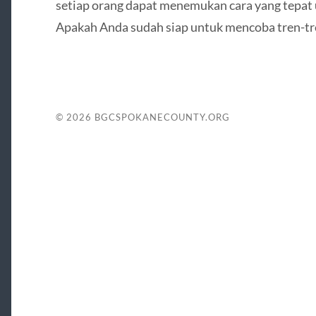
setiap orang dapat menemukan cara yang tepat
Apakah Anda sudah siap untuk mencoba tren-tre
© 2026
BGCSPOKANECOUNTY.ORG