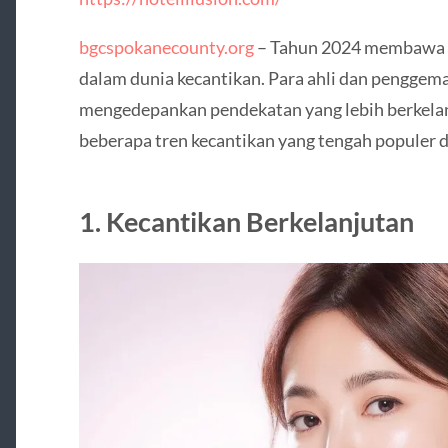
bgcspokanecounty.org
– Tahun 2024 membawa b
dalam dunia kecantikan. Para ahli dan penggem
mengedepankan pendekatan yang lebih berkelan
beberapa tren kecantikan yang tengah populer di
1. Kecantikan Berkelanjutan