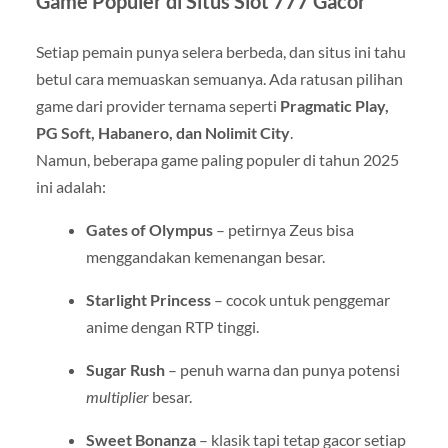
Game Populer di Situs Slot 777 Gacor
Setiap pemain punya selera berbeda, dan situs ini tahu
betul cara memuaskan semuanya. Ada ratusan pilihan
game dari provider ternama seperti
Pragmatic Play,
PG Soft, Habanero, dan Nolimit City
.
Namun, beberapa game paling populer di tahun 2025
ini adalah:
Gates of Olympus
– petirnya Zeus bisa
menggandakan kemenangan besar.
Starlight Princess
– cocok untuk penggemar
anime dengan RTP tinggi.
Sugar Rush
– penuh warna dan punya potensi
multiplier
besar.
Sweet Bonanza
– klasik tapi tetap gacor setiap