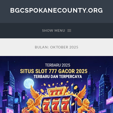
BGCSPOKANECOUNTY.ORG
SHOW MENU
BULAN:
OKTOBER 2025