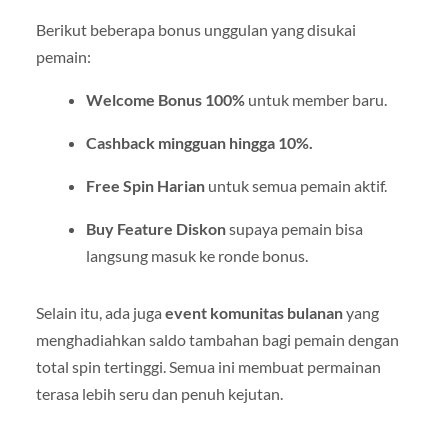
Berikut beberapa bonus unggulan yang disukai
pemain:
Welcome Bonus 100%
untuk member baru.
Cashback mingguan hingga 10%.
Free Spin Harian
untuk semua pemain aktif.
Buy Feature Diskon
supaya pemain bisa
langsung masuk ke ronde bonus.
Selain itu, ada juga
event komunitas bulanan
yang
menghadiahkan saldo tambahan bagi pemain dengan
total spin tertinggi. Semua ini membuat permainan
terasa lebih seru dan penuh kejutan.