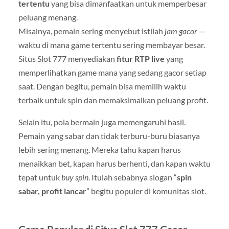
tertentu
yang bisa dimanfaatkan untuk memperbesar
peluang menang.
Misalnya, pemain sering menyebut istilah
jam gacor
—
waktu di mana game tertentu sering membayar besar.
Situs Slot 777 menyediakan
fitur RTP live
yang
memperlihatkan game mana yang sedang gacor setiap
saat. Dengan begitu, pemain bisa memilih waktu
terbaik untuk spin dan memaksimalkan peluang profit.
Selain itu, pola bermain juga memengaruhi hasil.
Pemain yang sabar dan tidak terburu-buru biasanya
lebih sering menang. Mereka tahu kapan harus
menaikkan bet, kapan harus berhenti, dan kapan waktu
tepat untuk
buy spin
. Itulah sebabnya slogan “
spin
sabar, profit lancar
” begitu populer di komunitas slot.