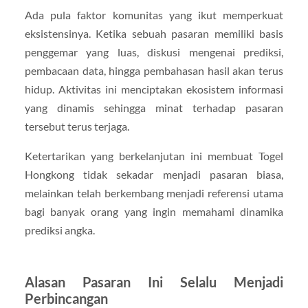
Ada pula faktor komunitas yang ikut memperkuat
eksistensinya. Ketika sebuah pasaran memiliki basis
penggemar yang luas, diskusi mengenai prediksi,
pembacaan data, hingga pembahasan hasil akan terus
hidup. Aktivitas ini menciptakan ekosistem informasi
yang dinamis sehingga minat terhadap pasaran
tersebut terus terjaga.
Ketertarikan yang berkelanjutan ini membuat Togel
Hongkong tidak sekadar menjadi pasaran biasa,
melainkan telah berkembang menjadi referensi utama
bagi banyak orang yang ingin memahami dinamika
prediksi angka.
Alasan Pasaran Ini Selalu Menjadi
Perbincangan