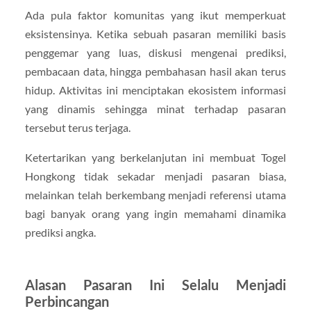
Ada pula faktor komunitas yang ikut memperkuat
eksistensinya. Ketika sebuah pasaran memiliki basis
penggemar yang luas, diskusi mengenai prediksi,
pembacaan data, hingga pembahasan hasil akan terus
hidup. Aktivitas ini menciptakan ekosistem informasi
yang dinamis sehingga minat terhadap pasaran
tersebut terus terjaga.
Ketertarikan yang berkelanjutan ini membuat Togel
Hongkong tidak sekadar menjadi pasaran biasa,
melainkan telah berkembang menjadi referensi utama
bagi banyak orang yang ingin memahami dinamika
prediksi angka.
Alasan Pasaran Ini Selalu Menjadi
Perbincangan