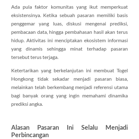
Ada pula faktor komunitas yang ikut memperkuat
eksistensinya. Ketika sebuah pasaran memiliki basis
penggemar yang luas, diskusi mengenai prediksi,
pembacaan data, hingga pembahasan hasil akan terus
hidup. Aktivitas ini menciptakan ekosistem informasi
yang dinamis sehingga minat terhadap pasaran
tersebut terus terjaga.
Ketertarikan yang berkelanjutan ini membuat Togel
Hongkong tidak sekadar menjadi pasaran biasa,
melainkan telah berkembang menjadi referensi utama
bagi banyak orang yang ingin memahami dinamika
prediksi angka.
Alasan Pasaran Ini Selalu Menjadi
Perbincangan