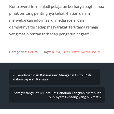
Kontroversi ini menjadi pelajaran berharga bagi semua
pihak tentang pentingnya kehati-hatian dalam
menyebarkan informasi di media sosial dan
dampaknya terhadap masyarakat, terutama remaja
yang masih rentan terhadap pengaruh negatif.
Categories:
Berita
Tags:
KPAI
,
Kriss Hatta
,
media sosial
« Keindahan dan Kekuasaan: Mengenal Putri-Putri
dalam Sejarah Kerajaan
Samgyetang untuk Pemula: Panduan Lengkap Membuat
Sup Ayam Ginseng yang Nikmat »