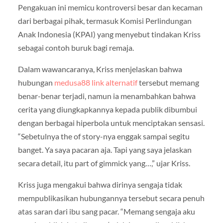
Pengakuan ini memicu kontroversi besar dan kecaman
dari berbagai pihak, termasuk Komisi Perlindungan
Anak Indonesia (KPAI) yang menyebut tindakan Kriss
sebagai contoh buruk bagi remaja.
Dalam wawancaranya, Kriss menjelaskan bahwa
hubungan
medusa88 link alternatif
tersebut memang
benar-benar terjadi, namun ia menambahkan bahwa
cerita yang diungkapkannya kepada publik dibumbui
dengan berbagai hiperbola untuk menciptakan sensasi.
“Sebetulnya the of story-nya enggak sampai segitu
banget. Ya saya pacaran aja. Tapi yang saya jelaskan
secara detail, itu part of gimmick yang…,” ujar Kriss.
Kriss juga mengakui bahwa dirinya sengaja tidak
mempublikasikan hubungannya tersebut secara penuh
atas saran dari ibu sang pacar. “Memang sengaja aku