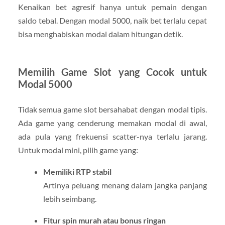
Kenaikan bet agresif hanya untuk pemain dengan
saldo tebal. Dengan modal 5000, naik bet terlalu cepat
bisa menghabiskan modal dalam hitungan detik.
Memilih Game Slot yang Cocok untuk
Modal 5000
Tidak semua game slot bersahabat dengan modal tipis.
Ada game yang cenderung memakan modal di awal,
ada pula yang frekuensi scatter-nya terlalu jarang.
Untuk modal mini, pilih game yang:
Memiliki RTP stabil
Artinya peluang menang dalam jangka panjang
lebih seimbang.
Fitur spin murah atau bonus ringan