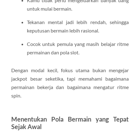
Kamu tidak perlu mengeluarkan banyak uang
untuk mulai bermain.
Tekanan mental jadi lebih rendah, sehingga
keputusan bermain lebih rasional.
Cocok untuk pemula yang masih belajar ritme
permainan dan pola slot.
Dengan modal kecil, fokus utama bukan mengejar
jackpot besar seketika, tapi memahami bagaimana
permainan bekerja dan bagaimana mengatur ritme
spin.
Menentukan Pola Bermain yang Tepat
Sejak Awal