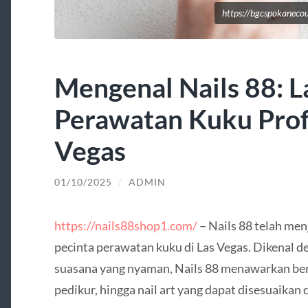
https://bgcspokanecou
Mengenal Nails 88: 
Perawatan Kuku Profe
Vegas
01/10/2025
/
ADMIN
https://nails88shop1.com/
–
Nails 88 telah menj
pecinta perawatan kuku di Las Vegas. Dikenal de
suasana yang nyaman, Nails 88 menawarkan ber
pedikur, hingga nail art yang dapat disesuaikan