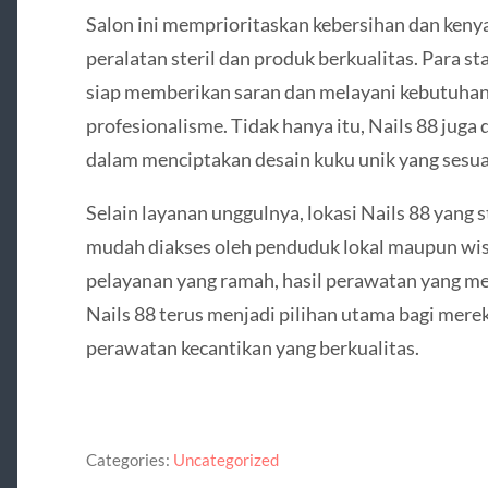
Salon ini memprioritaskan kebersihan dan ke
peralatan steril dan produk berkualitas. Para s
siap memberikan saran dan melayani kebutuha
profesionalisme. Tidak hanya itu, Nails 88 ju
dalam menciptakan desain kuku unik yang sesua
Selain layanan unggulnya, lokasi Nails 88 yang
mudah diakses oleh penduduk lokal maupun wi
pelayanan yang ramah, hasil perawatan yang me
Nails 88 terus menjadi pilihan utama bagi mere
perawatan kecantikan yang berkualitas.
Categories:
Uncategorized