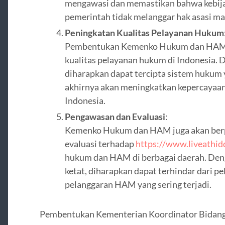
mengawasi dan memastikan bahwa kebijak
pemerintah tidak melanggar hak asasi ma
Peningkatan Kualitas Pelayanan Hukum
Pembentukan Kemenko Hukum dan HAM j
kualitas pelayanan hukum di Indonesia. D
diharapkan dapat tercipta sistem hukum ya
akhirnya akan meningkatkan kepercayaan
Indonesia.
Pengawasan dan Evaluasi
:
Kemenko Hukum dan HAM juga akan ber
evaluasi terhadap
https://www.liveathid
hukum dan HAM di berbagai daerah. Den
ketat, diharapkan dapat terhindar dari 
pelanggaran HAM yang sering terjadi.
Pembentukan Kementerian Koordinator Bidan