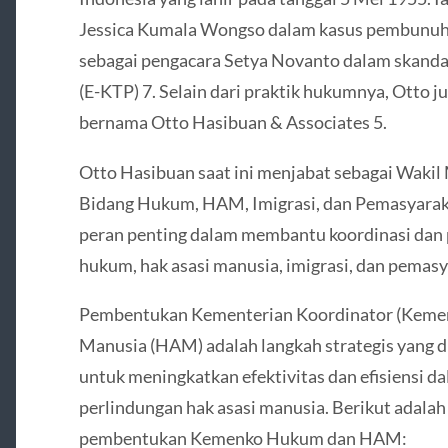
Jessica Kumala Wongso dalam kasus pembunuha
sebagai pengacara Setya Novanto dalam skandal 
(E-KTP)
7
. Selain dari praktik hukumnya, Otto j
bernama Otto Hasibuan & Associates
5
.
Otto Hasibuan saat ini menjabat sebagai Waki
Bidang Hukum, HAM, Imigrasi, dan Pemasyarakat
peran penting dalam membantu koordinasi dan 
hukum, hak asasi manusia, imigrasi, dan pemas
Pembentukan Kementerian Koordinator (Kemen
Manusia (HAM) adalah langkah strategis yang d
untuk meningkatkan efektivitas dan efisiensi 
perlindungan hak asasi manusia. Berikut adalah
pembentukan Kemenko Hukum dan HAM: