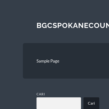
BGCSPOKANECOUN
Sample Page
CARI
Cari