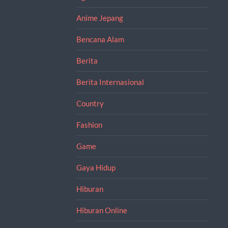
Anime Jepang
Bencana Alam
Berita
Berita Internasional
Country
Fashion
Game
Gaya Hidup
Hiburan
Hiburan Online