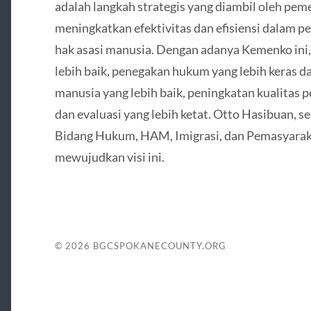
adalah langkah strategis yang diambil oleh pem
meningkatkan efektivitas dan efisiensi dalam 
hak asasi manusia. Dengan adanya Kemenko ini, 
lebih baik, penegakan hukum yang lebih keras da
manusia yang lebih baik, peningkatan kualitas
dan evaluasi yang lebih ketat. Otto Hasibuan, 
Bidang Hukum, HAM, Imigrasi, dan Pemasyaraka
mewujudkan visi ini.
© 2026
BGCSPOKANECOUNTY.ORG