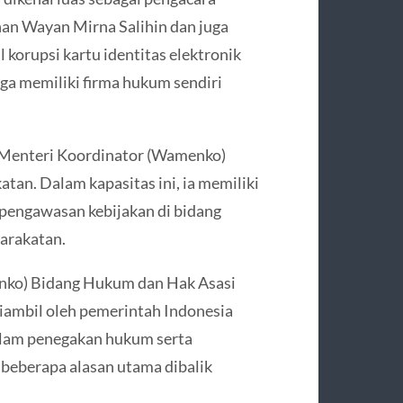
n Wayan Mirna Salihin dan juga
korupsi kartu identitas elektronik
uga memiliki firma hukum sendiri
l Menteri Koordinator (Wamenko)
an. Dalam kapasitas ini, ia memiliki
pengawasan kebijakan di bidang
yarakatan.
ko) Bidang Hukum dan Hak Asasi
iambil oleh pemerintah Indonesia
dalam penegakan hukum serta
 beberapa alasan utama dibalik