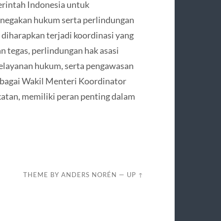
erintah Indonesia untuk
penegakan hukum serta perlindungan
diharapkan terjadi koordinasi yang
n tegas, perlindungan hak asasi
 pelayanan hukum, serta pengawasan
sebagai Wakil Menteri Koordinator
tan, memiliki peran penting dalam
THEME BY
ANDERS NORÉN
—
UP ↑