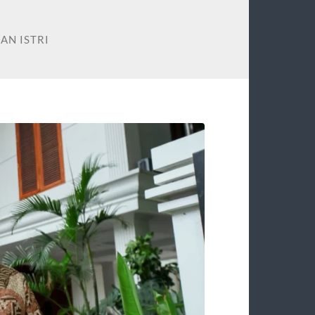
AN ISTRI