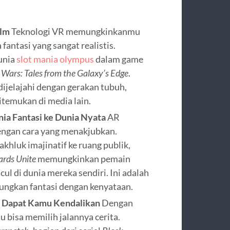
ilm
Teknologi VR memungkinkanmu
antasi yang sangat realistis.
unia
slot mania olympus
dalam game
 Wars: Tales from the Galaxy’s Edge
.
a dijelajahi dengan gerakan tubuh,
itemukan di media lain.
ia Fantasi ke Dunia Nyata
AR
engan cara yang menakjubkan.
luk imajinatif ke ruang publik,
ards Unite
memungkinkan pemain
ul di dunia mereka sendiri. Ini adalah
ngkan fantasi dengan kenyataan.
ng Dapat Kamu Kendalikan
Dengan
u bisa memilih jalannya cerita.