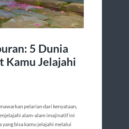
buran: 5 Dunia
t Kamu Jelajahi
enawarkan pelarian dari kenyataan,
njelajahi alam-alam imajinatif ini
a yang bisa kamu jelajahi melalui