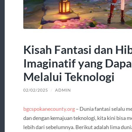
Kisah Fantasi dan Hi
Imaginatif yang Dapa
Melalui Teknologi
02/02/2025
/
ADMIN
bgcspokanecounty.org
– Dunia fantasi selalu m
dan dengan kemajuan teknologi, kita kini bisa me
lebih dari sebelumnya. Berikut adalah lima duni