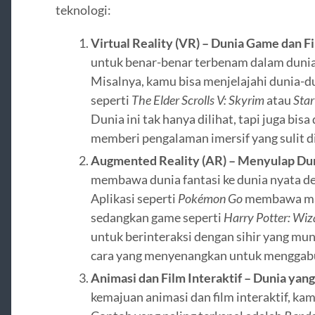
teknologi:
Virtual Reality (VR) – Dunia Game dan F
untuk benar-benar terbenam dalam dunia f
Misalnya, kamu bisa menjelajahi dunia-d
seperti
The Elder Scrolls V: Skyrim
atau
Star
Dunia ini tak hanya dilihat, tapi juga bis
memberi pengalaman imersif yang sulit d
Augmented Reality (AR) – Menyulap Dun
membawa dunia fantasi ke dunia nyata d
Aplikasi seperti
Pokémon Go
membawa makh
sedangkan game seperti
Harry Potter: Wiz
untuk berinteraksi dengan sihir yang munc
cara yang menyenangkan untuk menggabu
Animasi dan Film Interaktif – Dunia ya
kemajuan animasi dan film interaktif, kam