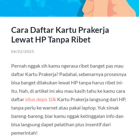
Cara Daftar Kartu Prakerja
Lewat HP Tanpa Ribet
06/22/2025
Pernah nggak sih kamu ngerasa ribet banget pas mau
daftar Kartu Prakerja? Padahal, sebenarnya prosesnya
bisa banget dilakukan lewat HP tanpa harus ribet ini-
itu. Nah, di artikel ini aku mau kasih tahu ke kamu cara
daftar
situs depo 10k
Kartu Prakerja langsung dari HP,
tanpa perlu ke warnet atau pakai laptop. Yuk simak
bareng-bareng, biar kamu nggak ketinggalan info dan
bisa langsung dapet pelatihan plus insentif dari
pemerintah!