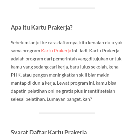
Apa Itu Kartu Prakerja?
Sebelum lanjut ke cara daftarnya, kita kenalan dulu yuk
sama program
Kartu Prakerja
ini. Jadi, Kartu Prakerja
adalah program dari pemerintah yang ditujukan untuk
kamu yang sedang cari kerja, baru lulus sekolah, kena
PHK, atau pengen meningkatkan skill biar makin
mantap di dunia kerja. Lewat program ini, kamu bisa
dapetin pelatihan online gratis plus insentif setelah
selesai pelatihan. Lumayan banget, kan?
Syarat Daftar Kartu Prakerja