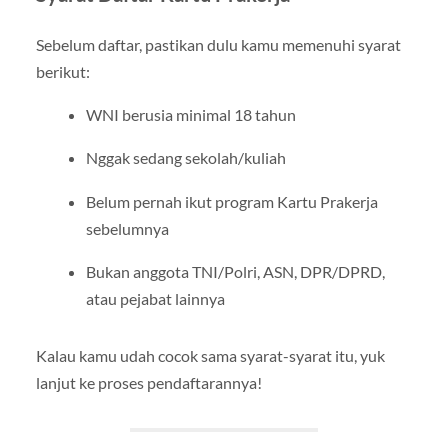
Sebelum daftar, pastikan dulu kamu memenuhi syarat
berikut:
WNI berusia minimal 18 tahun
Nggak sedang sekolah/kuliah
Belum pernah ikut program Kartu Prakerja
sebelumnya
Bukan anggota TNI/Polri, ASN, DPR/DPRD,
atau pejabat lainnya
Kalau kamu udah cocok sama syarat-syarat itu, yuk
lanjut ke proses pendaftarannya!