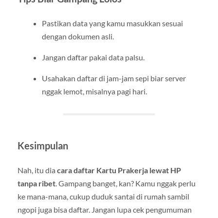
Pastikan data yang kamu masukkan sesuai
dengan dokumen asli.
Jangan daftar pakai data palsu.
Usahakan daftar di jam-jam sepi biar server
nggak lemot, misalnya pagi hari.
Kesimpulan
Nah, itu dia
cara daftar Kartu Prakerja lewat HP
tanpa ribet
. Gampang banget, kan? Kamu nggak perlu
ke mana-mana, cukup duduk santai di rumah sambil
ngopi juga bisa daftar. Jangan lupa cek pengumuman